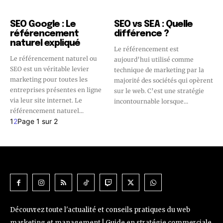
SEO Google : Le
SEO vs SEA : Quelle
référencement
différence ?
naturel expliqué
Le référencement est
Le référencement naturel ou
aujourd’hui utilisé comme
SEO est un véritable levier
technique de marketing par la
marketing pour toutes les
majorité des sociétés qui opèrent
entreprises présentes en ligne
sur le web. C’est une stratégie
via leur site internet. Le
incontournable lorsque...
référencement naturel...
1
2
Page 1 sur 2
Découvrez toute l'actualité et conseils pratiques du web
marketing et management ! Guide en stratégie commerciale