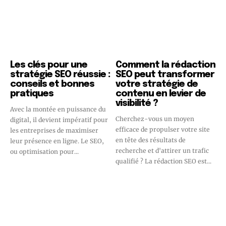
Les clés pour une
Comment la rédaction
stratégie SEO réussie :
SEO peut transformer
conseils et bonnes
votre stratégie de
pratiques
contenu en levier de
visibilité ?
Avec la montée en puissance du
Cherchez-vous un moyen
digital, il devient impératif pour
efficace de propulser votre site
les entreprises de maximiser
en tête des résultats de
leur présence en ligne. Le SEO,
recherche et d'attirer un trafic
ou optimisation pour...
qualifié ? La rédaction SEO est...