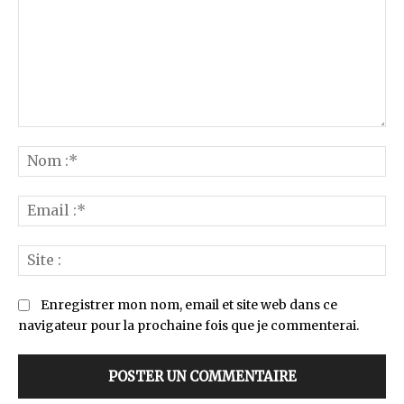
Commenter
:
No
:*
Ema
:*
Sit
:
Enregistrer mon nom, email et site web dans ce
navigateur pour la prochaine fois que je commenterai.