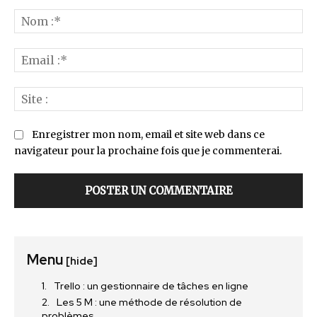
Commenter
:
No
:*
Ema
:*
Sit
:
Enregistrer mon nom, email et site web dans ce
navigateur pour la prochaine fois que je commenterai.
Menu
[hide]
Trello : un gestionnaire de tâches en ligne
Les 5 M : une méthode de résolution de
problèmes