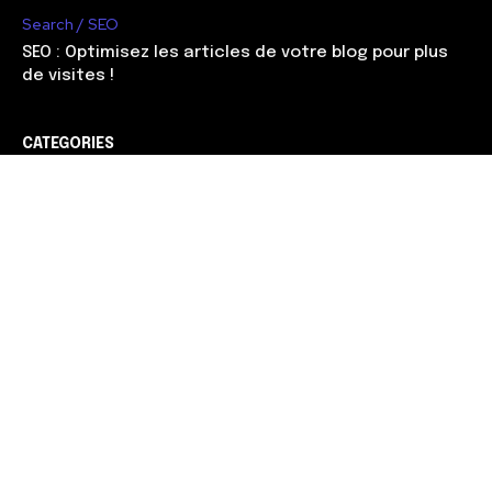
Search / SEO
SEO : Optimisez les articles de votre blog pour plus
de visites !
CATEGORIES
Web marketing
90
Management
56
Développement
51
Search / SEO
38
Entreprendre
37
Carrière
30
Gagner de l'argent
28