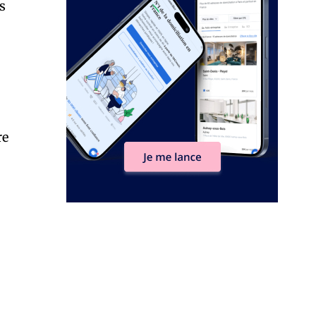
ns
re