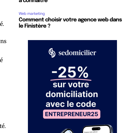
à connaître
,
Web marketing
Comment choisir votre agence web dans
é.
le Finistère ?
ons
té
té.