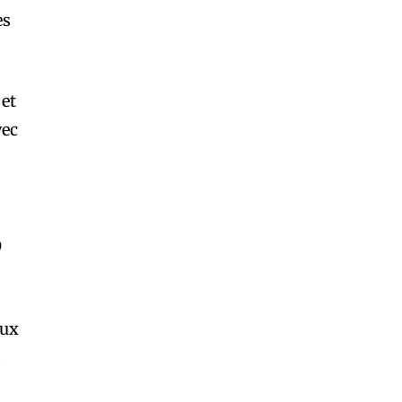
es
 et
vec
p
aux
s