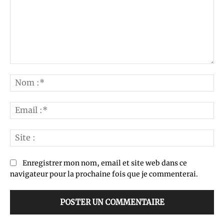
Commenter
:
No
:*
Ema
:*
Sit
:
Enregistrer mon nom, email et site web dans ce
navigateur pour la prochaine fois que je commenterai.