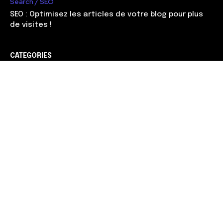
Search / SEO
SEO : Optimisez les articles de votre blog pour plus
de visites !
CATEGORIES
Web marketing
90
Management
56
Développement
51
Search / SEO
38
Entreprendre
37
Carrière
30
Gagner de l'argent
28