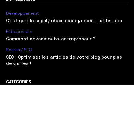
Développement
C’est quoi la supply chain management : définition
Entreprendre
Comment devenir auto-entrepreneur ?
Search / SEO
SEO : Optimisez les articles de votre blog pour plus
de visites !
CATEGORIES
Web marketing
90
Management
56
Développement
51
Search / SEO
38
Entreprendre
37