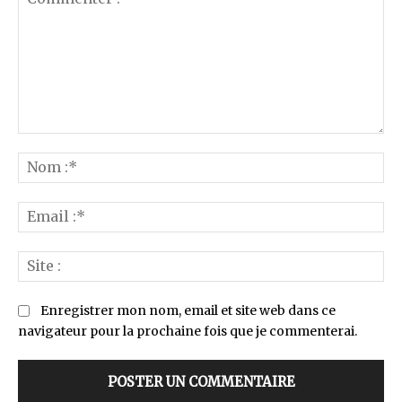
Commenter
:
No
:*
Ema
:*
Sit
:
Enregistrer mon nom, email et site web dans ce
navigateur pour la prochaine fois que je commenterai.