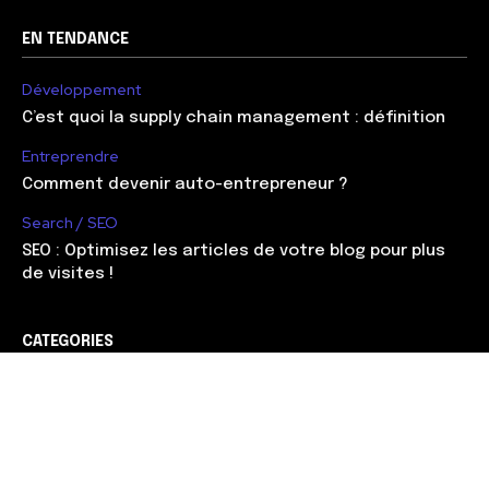
EN TENDANCE
Développement
C’est quoi la supply chain management : définition
Entreprendre
Comment devenir auto-entrepreneur ?
Search / SEO
SEO : Optimisez les articles de votre blog pour plus
de visites !
CATEGORIES
Web marketing
90
Management
56
Développement
51