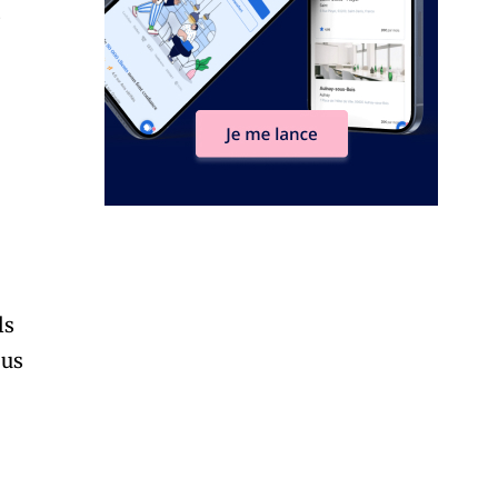
s
ls
ous