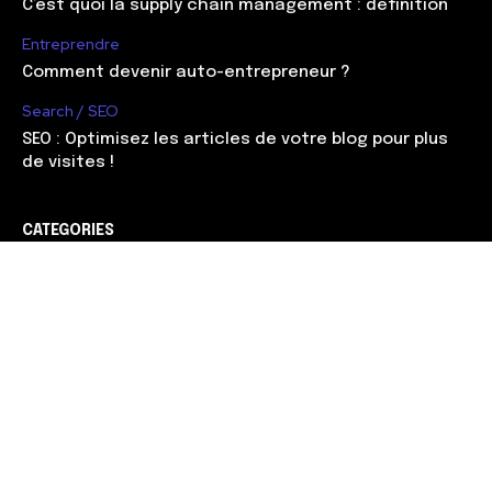
C’est quoi la supply chain management : définition
Entreprendre
Comment devenir auto-entrepreneur ?
Search / SEO
SEO : Optimisez les articles de votre blog pour plus
de visites !
CATEGORIES
Web marketing
90
Management
56
Développement
51
Search / SEO
38
Entreprendre
37
Carrière
30
Gagner de l'argent
28