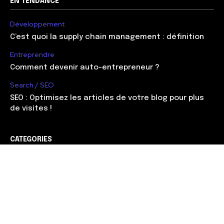
EN TENDANCE
Développement
C’est quoi la supply chain management : définition
Entreprendre
Comment devenir auto-entrepreneur ?
Search / SEO
SEO : Optimisez les articles de votre blog pour plus
de visites !
CATEGORIES
Web marketing
90
Management
56
Développement
51
Search / SEO
38