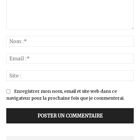
Commenter
:
No
:*
Ema
:*
Sit
:
Enregistrer mon nom, email et site web dans ce
navigateur pour la prochaine fois que je commenterai.