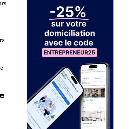
urs
rs
me
de