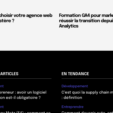
oisir votre agence web
Formation GA4 pour marke
istère ?
réussir la transition depu
Analytics
ARTICLES
EN TENDANCE
nt
Développement
eneur : avoir un logiciel
C’est quoi la supply chai
on est-il obligatoire ?
: définition
nt
Entreprendre