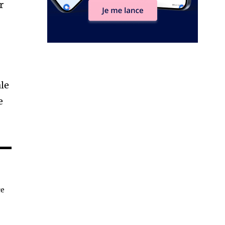
r
ale
e
ce