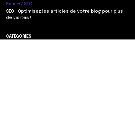
Search / SEO
SEO : Optimisez les articles de votre blog pour plus
de visites !
CATEGORIES
Web marketing
90
Management
56
Développement
51
Search / SEO
38
Entreprendre
37
Carrière
30
Gagner de l'argent
28