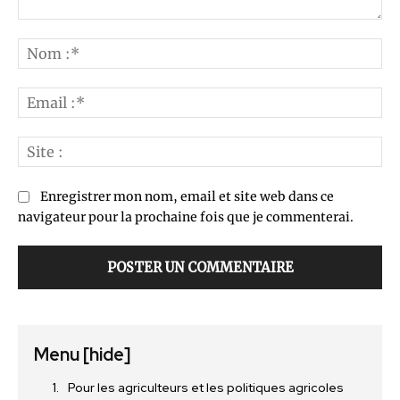
Commenter
:
No
:*
Ema
:*
Sit
:
Enregistrer mon nom, email et site web dans ce
navigateur pour la prochaine fois que je commenterai.
Menu
[hide]
Pour les agriculteurs et les politiques agricoles