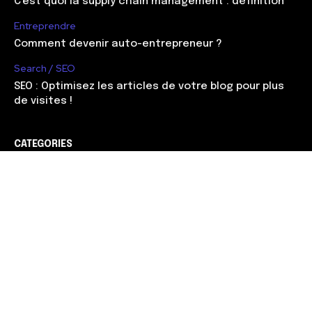
C’est quoi la supply chain management : définition
Entreprendre
Comment devenir auto-entrepreneur ?
Search / SEO
SEO : Optimisez les articles de votre blog pour plus
de visites !
CATEGORIES
Web marketing
90
Management
56
Développement
51
Search / SEO
38
Entreprendre
37
Carrière
30
Gagner de l'argent
28